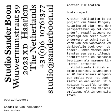
Another Publication
boek-project
Another Publication is ee
project van Renée Ridgway
Katarina Zdjelar rond de 
perspectieven op het conc
ander’. Twaalf auteurs we
gevraagd een tekst over d
onderwerp te schrijven in
vorm van een voorwoord va
denkbeeldig boek over ‘de
ander’. Samen vormen deze
teksten een verschillende
identificatie en toepassi
begrippen als samenwerkin
liefde, esthetica,
institutionele kritiek en
globalisering. Bovendien 
er 82 kunstenaars uitgeno
een omslag voor het boek 
kiezen en een ander uit t
nodigen hetzelfde te doen
ontstonden er 164 verschi
omslagen, elk in een uitg
zeven.
opdrachtgevers
Academie van bouwkunst
Amsterdam