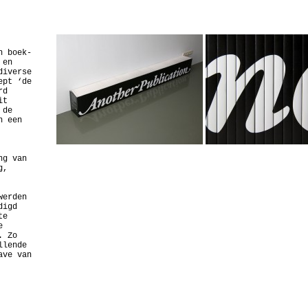
n boek-
 en
diverse
ept ‘de
rd
it
 de
n een
ng van
g,
werden
digd
te
e
. Zo
llende
ave van