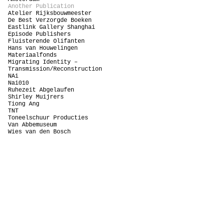
Another Publication
Atelier Rijksbouwmeester
De Best Verzorgde Boeken
Eastlink Gallery Shanghai
Episode Publishers
Fluisterende Olifanten
Hans van Houwelingen
Materiaalfonds
Migrating Identity –
Transmission/Reconstruction
NAi
Nai010
Ruhezeit Abgelaufen
Shirley Muijrers
Tiong Ang
TNT
Toneelschuur Producties
Van Abbemuseum
Wies van den Bosch