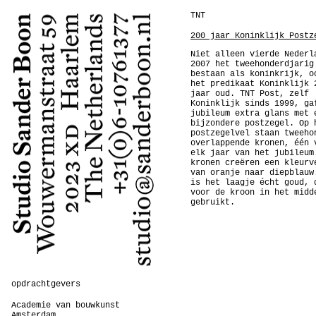
TNT
200 jaar Koninklijk Postz
Niet alleen vierde Nederl
2007 het tweehonderdjarig
bestaan als koninkrijk, o
het predikaat Koninklijk 
jaar oud. TNT Post, zelf
Koninklijk sinds 1999, ga
jubileum extra glans met 
bijzondere postzegel. Op 
postzegelvel staan tweeho
overlappende kronen, één 
elk jaar van het jubileum
kronen creëren een kleurv
van oranje naar diepblauw
is het laagje écht goud, 
voor de kroon in het midd
gebruikt.
opdrachtgevers
Academie van bouwkunst
Amsterdam