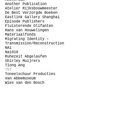
Another Publication
Atelier Rijksbouwmeester
De Best Verzorgde Boeken
Eastlink Gallery Shanghai
Episode Publishers
Fluisterende Olifanten
Hans van Houwelingen
Materiaalfonds
Migrating Identity –
Transmission/Reconstruction
NAi
Nai010
Ruhezeit Abgelaufen
Shirley Muijrers
Tiong Ang
TNT
Toneelschuur Producties
Van Abbemuseum
Wies van den Bosch