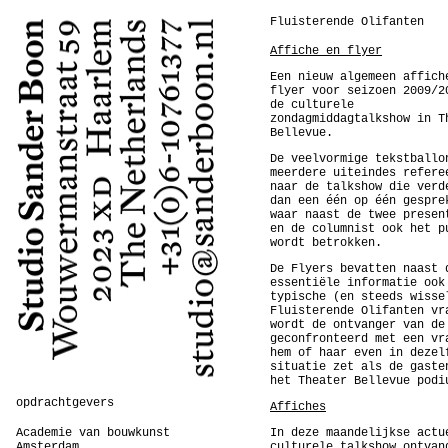
Fluisterende Olifanten
Affiche en flyer
Een nieuw algemeen affich
flyer voor seizoen 2009/2
de culturele
zondagmiddagtalkshow in T
Bellevue.
De veelvormige tekstballo
meerdere uiteindes refere
naar de talkshow die verd
dan een één op één gespre
waar naast de twee presen
en de columnist ook het p
wordt betrokken.
De Flyers bevatten naast 
essentiële informatie ook
typische (en steeds wisse
Fluisterende Olifanten vr
wordt de ontvanger van de
geconfronteerd met een vr
hem of haar even in dezel
situatie zet als de gaste
het Theater Bellevue podi
opdrachtgevers
Affiches
Academie van bouwkunst
In deze maandelijkse actu
Amsterdam
culturele talkshow ontvan