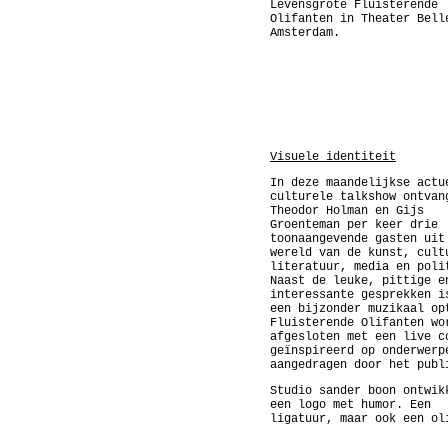
Levensgrote Fluisterende
Olifanten in Theater Bell
Amsterdam.
Visuele identiteit
In deze maandelijkse actu
culturele talkshow ontvan
Theodor Holman en Gijs
Groenteman per keer drie
toonaangevende gasten uit
wereld van de kunst, cult
literatuur, media en poli
Naast de leuke, pittige e
interessante gesprekken i
een bijzonder muzikaal op
Fluisterende Olifanten wo
afgesloten met een live c
geïnspireerd op onderwerp
aangedragen door het publ
Studio sander boon ontwik
een logo met humor. Een
ligatuur, maar ook een ol