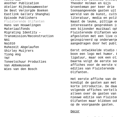
Another Publication
Theodor Holman en Gijs
Atelier Rijksbouwmeester
Groenteman per keer drie
De Best Verzorgde Boeken
toonaangevende gasten uit
Eastlink Gallery Shanghai
wereld van de kunst, cult
Episode Publishers
literatuur, media en poli
Fluisterende Olifanten
Naast de leuke, pittige e
Hans van Houwelingen
interessante gesprekken i
Materiaalfonds
een bijzonder muzikaal op
Migrating Identity –
Fluisterende Olifanten wo
Transmission/Reconstruction
afgesloten met een live c
NAi
geïnspireerd op onderwerp
Nai010
aangedragen door het publ
Ruhezeit Abgelaufen
Eerst ontwikkelde studio 
Shirley Muijrers
boon een logo met humor. 
Tiong Ang
ligatuur, maar ook een ol
TNT
Daarna volgt de eerste se
Toneelschuur Producties
affiches voor de eerste v
Van Abbemuseum
edities van Fluisterende
Wies van den Bosch
Olifanten.
Het eerste affiche van de
kondigt de gasten aan met
korte introductie. De daa
volgende affiches vertell
alleen over de gasten van
nieuwe editie van Fluiste
Olifanten maar blikken oo
op de voorgaande gasten.
Decor