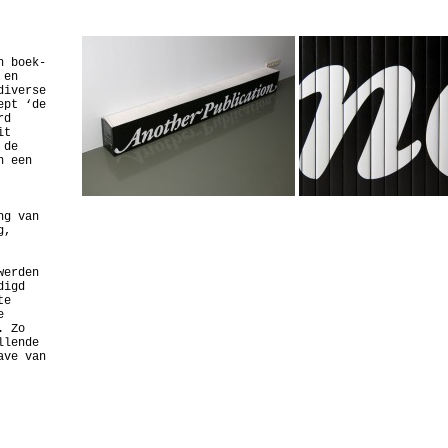
n boek-
 en
diverse
ept ‘de
rd
it
 de
n een
ng van
g,
werden
digd
te
e
. Zo
llende
ave van