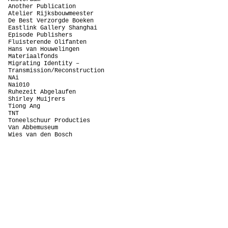
Another Publication
Atelier Rijksbouwmeester
De Best Verzorgde Boeken
Eastlink Gallery Shanghai
Episode Publishers
Fluisterende Olifanten
Hans van Houwelingen
Materiaalfonds
Migrating Identity –
Transmission/Reconstruction
NAi
Nai010
Ruhezeit Abgelaufen
Shirley Muijrers
Tiong Ang
TNT
Toneelschuur Producties
Van Abbemuseum
Wies van den Bosch