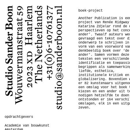
boek-project
Another Publication is ee
project van Renée Ridgway
Katarina Zdjelar rond de 
perspectieven op het conc
ander’. Twaalf auteurs we
gevraagd een tekst over d
onderwerp te schrijven in
vorm van een voorwoord va
denkbeeldig boek over ‘de
ander’. Samen vormen deze
teksten een verschillende
identificatie en toepassi
begrippen als samenwerkin
liefde, esthetica,
institutionele kritiek en
globalisering. Bovendien 
er 82 kunstenaars uitgeno
een omslag voor het boek 
kiezen en een ander uit t
nodigen hetzelfde te doen
ontstonden er 164 verschi
omslagen, elk in een uitg
zeven.
opdrachtgevers
Academie van bouwkunst
Amsterdam