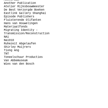
Another Publication
Atelier Rijksbouwmeester
De Best Verzorgde Boeken
Eastlink Gallery Shanghai
Episode Publishers
Fluisterende Olifanten
Hans van Houwelingen
Materiaalfonds
Migrating Identity –
Transmission/Reconstruction
NAi
Nai010
Ruhezeit Abgelaufen
Shirley Muijrers
Tiong Ang
TNT
Toneelschuur Producties
Van Abbemuseum
Wies van den Bosch