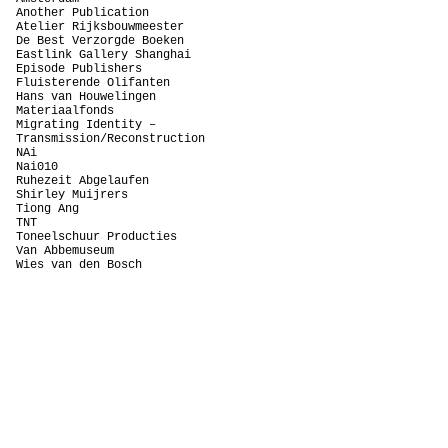
Another Publication
Atelier Rijksbouwmeester
De Best Verzorgde Boeken
Eastlink Gallery Shanghai
Episode Publishers
Fluisterende Olifanten
Hans van Houwelingen
Materiaalfonds
Migrating Identity –
Transmission/Reconstruction
NAi
Nai010
Ruhezeit Abgelaufen
Shirley Muijrers
Tiong Ang
TNT
Toneelschuur Producties
Van Abbemuseum
Wies van den Bosch